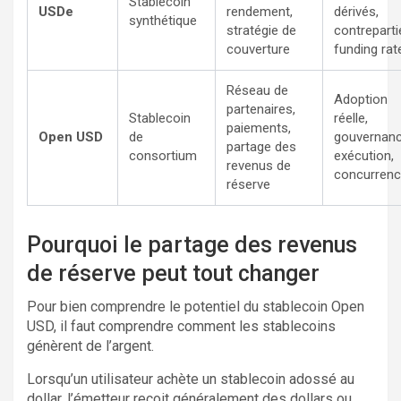
Stablecoin
USDe
rendement,
dérivés,
synthétique
stratégie de
contreparti
couverture
funding rat
Réseau de
Adoption
partenaires,
Stablecoin
réelle,
paiements,
Open USD
de
gouvernanc
partage des
consortium
exécution,
revenus de
concurren
réserve
Pourquoi le partage des revenus
de réserve peut tout changer
Pour bien comprendre le potentiel du stablecoin Open
USD, il faut comprendre comment les stablecoins
génèrent de l’argent.
Lorsqu’un utilisateur achète un stablecoin adossé au
dollar, l’émetteur reçoit généralement des dollars ou