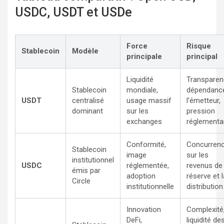
USDC, USDT et USDe
Force
Risque
Stablecoin
Modèle
principale
principal
Liquidité
Transparen
Stablecoin
mondiale,
dépendanc
USDT
centralisé
usage massif
l’émetteur,
dominant
sur les
pression
exchanges
réglementa
Conformité,
Concurren
Stablecoin
image
sur les
institutionnel
USDC
réglementée,
revenus de
émis par
adoption
réserve et l
Circle
institutionnelle
distribution
Innovation
Complexité
DeFi,
liquidité de