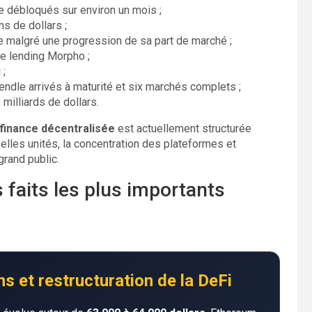
re débloqués sur environ un mois ;
s de dollars ;
le malgré une progression de sa part de marché ;
de lending Morpho ;
 ;
ndle arrivés à maturité et six marchés complets ;
milliards de dollars.
a finance décentralisée
est actuellement structurée
velles unités, la concentration des plateformes et
grand public.
s faits les plus importants
 et restructuration de la DeFi