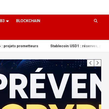
B3
BLOCKCHAIN
eurs
Stablecoin USD1 : réserves, parité, adoption, paiem