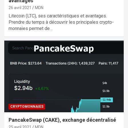
avantages
26 avril 2021
MDN
Litecoin (LTC), ses caractéristiques et avantages.
Prendre du temps à découvrir les principales crypto-
monnaies permet de…
CRYPTOMONNAIES
PancakeSwap (CAKE), exchange décentralisé
25 avril 2021
MDN