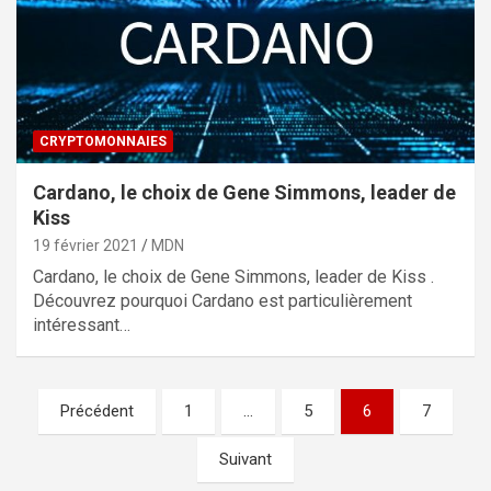
CRYPTOMONNAIES
Cardano, le choix de Gene Simmons, leader de
Kiss
19 février 2021
MDN
Cardano, le choix de Gene Simmons, leader de Kiss .
Découvrez pourquoi Cardano est particulièrement
intéressant…
Pagination
Précédent
1
…
5
6
7
des
Suivant
publications