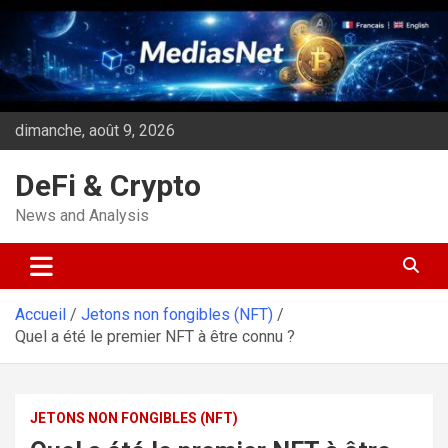
Aller
au
contenu
dimanche, août 9, 2026
DeFi & Crypto
News and Analysis
Accueil
Jetons non fongibles (NFT)
Quel a été le premier NFT à être connu ?
JETONS NON FONGIBLES (NFT)