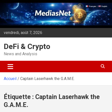
Aller
au
contenu
vendredi, août 7, 2026
DeFi & Crypto
News and Analysis
Accueil
Captain Laserhawk the G.A.M.E.
Étiquette :
Captain Laserhawk the
G.A.M.E.