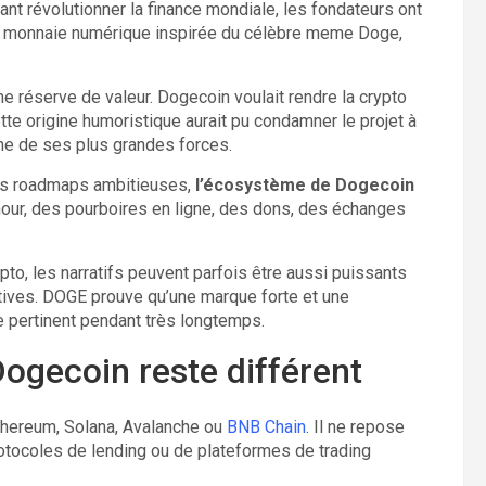
nt révolutionner la finance mondiale, les fondateurs ont
une monnaie numérique inspirée du célèbre meme Doge,
mme réserve de valeur. Dogecoin voulait rendre la crypto
te origine humoristique aurait pu condamner le projet à
une de ses plus grandes forces.
des roadmaps ambitieuses,
l’écosystème de Dogecoin
mour, des pourboires en ligne, des dons, des échanges
pto, les narratifs peuvent parfois être aussi puissants
tives. DOGE prouve qu’une marque forte et une
 pertinent pendant très longtemps.
ogecoin reste différent
Ethereum, Solana, Avalanche ou
BNB Chain
. Il ne repose
rotocoles de lending ou de plateformes de trading