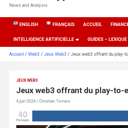
News and Analysis
ENGLISH
FRANÇAIS
ACCUEIL
FINANCE
INTELLIGENCE ARTIFICIELLE
GUIDES – LEXIQUE
Accueil
Web3
Jeux Web3
Jeux web3 offrant du play-to
JEUX WEB3
Jeux web3 offrant du play-to-e
4 juin 2024
Christian Tornare
40
Partages