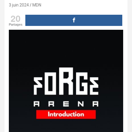
3 juin 2024
MDN
20
Partages