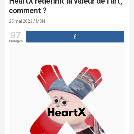
HeartX redéfinit la valeur de l’art,
comment ?
25 mai 2023
MDN
97
Partages