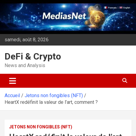
Aller
au
contenu
samedi, août 8, 2026
DeFi & Crypto
News and Analysis
Accueil
Jetons non fongibles (NFT)
HeartX redéfinit la valeur de l’art, comment ?
JETONS NON FONGIBLES (NFT)