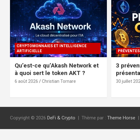
CRYPTOMONNAIES ET INTELLIGENCE
ARTIFICIELLE
PRÉVENTES
Qu’est-ce qu’Akash Network et
3 préven
à quoi sert le token AKT ?
présenta
6 août 2026
Christian Tornare
30 juillet 20
Copyright © 2026
DeFi & Crypto
Thème par :
Theme Horse