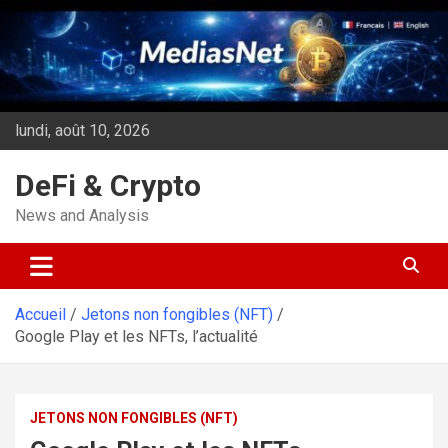
Aller
au
contenu
lundi, août 10, 2026
DeFi & Crypto
News and Analysis
Accueil
Jetons non fongibles (NFT)
Google Play et les NFTs, l’actualité
JETONS NON FONGIBLES (NFT)