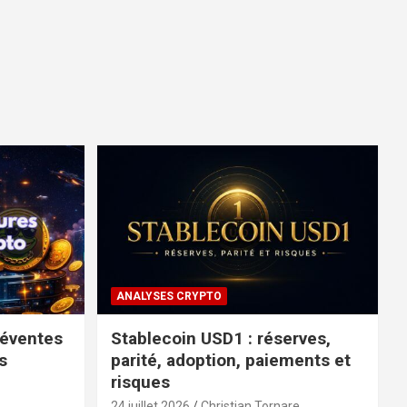
ANALYSES CRYPTO
réventes
Stablecoin USD1 : réserves,
s
parité, adoption, paiements et
risques
24 juillet 2026
Christian Tornare