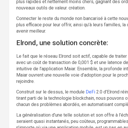
plus rapides et nettement moins chers, gagnant des ordr
nouveaux outils de valeur. création.
Connecter le reste du monde non bancarisé à cette nouvel
plus efficace pour leur offrir, ainsi qu’à leurs familles,
avenir meilleur.
Elrond, une solution concrète:
Le fait que le réseau Elrond soit actif, capable de trait
avec un coût de transaction de 0,001 $ et une latence de
intuitive de l’application Maiar. Ensemble, la profonde in
Maiar ouvrent une nouvelle voie d’adoption pour le proch
rejoindre.
Construit sur le dessus, le module
DeFi
2.0 d’Elrond ré
tirant parti de la technologie blockchain, nous pouvons 
chacun des problèmes abordés, en automatisant compl
La généralisation d’une telle solution et son offre à l’éc
seraient quasi instantanés, peu coûteux, programmables
n’importe où via une application mobile, est un pas en av